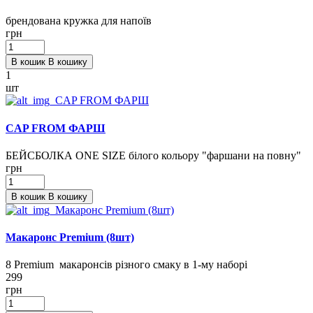
брендована кружка для напоїв
грн
В кошик
В кошику
1
шт
CAP FROM ФАРШ
БЕЙСБОЛКА ONE SIZE білого кольору "фаршани на повну"
грн
В кошик
В кошику
Макаронс Premium (8шт)
8 Premium макаронcів різного смаку в 1-му наборі
299
грн