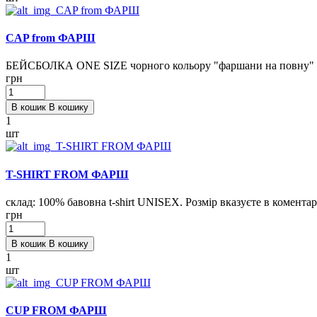
CAP from ФАРШ
БЕЙСБОЛКА ONE SIZE чорного кольору "фаршани на повну"
грн
В кошик
В кошику
1
шт
T-SHIRT FROM ФАРШ
склад: 100% бавовна t-shirt UNISEX. Розмір вказуєте в комент
грн
В кошик
В кошику
1
шт
CUP FROM ФАРШ