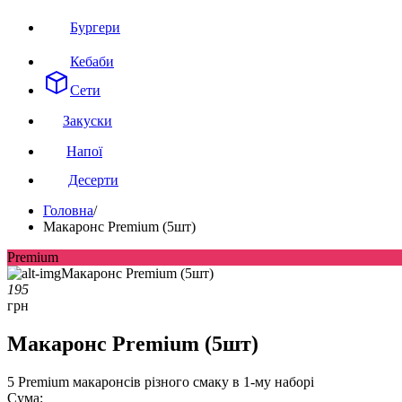
Бургери
Кебаби
Сети
Закуски
Напої
Десерти
Головна
/
Макаронс Premium (5шт)
Premium
195
грн
Макаронс Premium (5шт)
5 Premium макаронcів різного смаку в 1-му наборі
Сума: