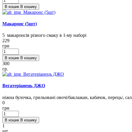
В кошик
В кошику
Макаронс (5шт)
5 макаронcів різного смаку в 1-му наборі
229
грн
В кошик
В кошику
300
гр.
Вегатеріанець ДЖО
ніжна булочка, грильовані овочі/баклажан, кабачок, перець/, сала
0
грн
В кошик
В кошику
1
шт