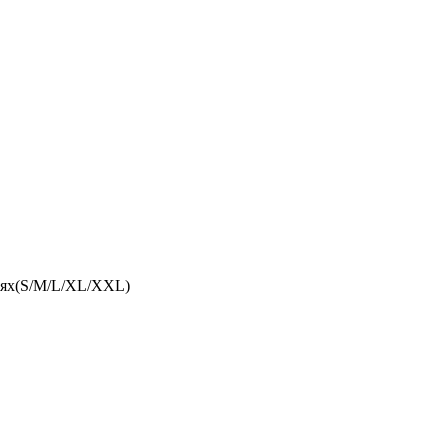
арях(S/M/L/XL/XXL)