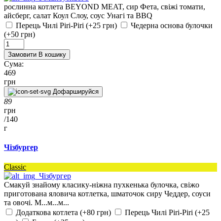
рослинна котлета BEYOND MEAT, сир Фета, свіжі томати,
айсберг, салат Коул Слоу, соус Унагі та BBQ
Перець Чилі Piri-Piri (+25 грн)
Чедерна основа булочки
(+50 грн)
Замовити
В кошику
Сума:
469
грн
Дофаршируйся
89
грн
/
140
г
Чізбургер
Classic
Смакуй знайому класику-ніжна пухкенька булочка, свіжо
приготована яловича котлетка, шматочок сиру Чеддер, соуси
та овочі. М...м...м...
Додаткова котлета (+80 грн)
Перець Чилі Piri-Piri (+25