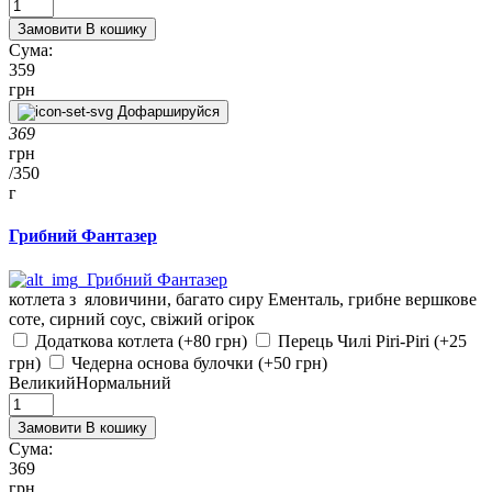
Замовити
В кошику
Сума:
359
грн
Дофаршируйся
369
грн
/
350
г
Грибний Фантазер
котлета з яловичини, багато сиру Ементаль, грибне вершкове
соте, сирний соус, свіжий огірок
Додаткова котлета (+80 грн)
Перець Чилі Piri-Piri (+25
грн)
Чедерна основа булочки (+50 грн)
Великий
Нормальний
Замовити
В кошику
Сума:
369
грн