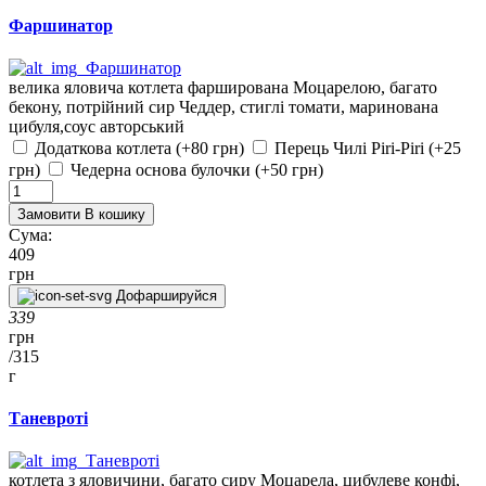
Фаршинатор
велика яловича котлета фарширована Моцарелою, багато
бекону, потрійний сир Чеддер, стиглі томати, маринована
цибуля,соус авторський
Додаткова котлета (+80 грн)
Перець Чилі Piri-Piri (+25
грн)
Чедерна основа булочки (+50 грн)
Замовити
В кошику
Сума:
409
грн
Дофаршируйся
339
грн
/
315
г
Таневроті
котлета з яловичини, багато сиру Моцарела, цибулеве конфі,