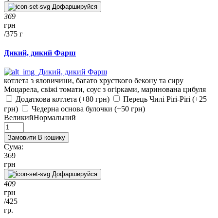
Дофаршируйся
369
грн
/
375 г
Дикий, дикий Фарш
котлета з яловичини, багато хрусткого бекону та сиру
Моцарела, свіжі томати, соус з огірками, маринована цибуля
Додаткова котлета (+80 грн)
Перець Чилі Piri-Piri (+25
грн)
Чедерна основа булочки (+50 грн)
Великий
Нормальний
Замовити
В кошику
Сума:
369
грн
Дофаршируйся
409
грн
/
425
гр.