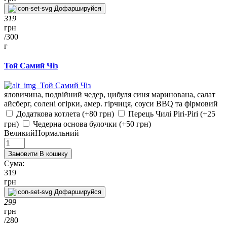
Дофаршируйся
319
грн
/
300
г
Той Самий Чіз
яловичина, подвійний чедер, цибуля синя маринована, салат
айсберг, солені огірки, амер. гірчиця, соуси BBQ та фірмовий
Додаткова котлета (+80 грн)
Перець Чилі Piri-Piri (+25
грн)
Чедерна основа булочки (+50 грн)
Великий
Нормальний
Замовити
В кошику
Сума:
319
грн
Дофаршируйся
299
грн
/
280