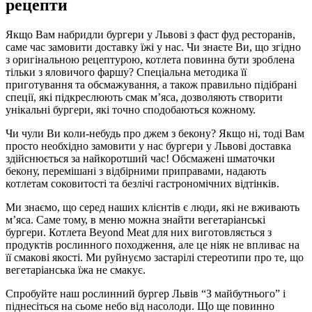
рецепти
Якщо Вам набридли бургери у Львові з фаст фуд ресторанів,
саме час замовити доставку їжі у нас. Чи знаєте Ви, що згідно
з оригінальною рецептурою, котлета повинна бути зроблена
тільки з яловичого фаршу? Спеціальна методика її
приготування та обсмажування, а також правильно підібрані
спеції, які підкреслюють смак м’яса, дозволяють створити
унікальні бургери, які точно сподобаються кожному.
Чи чули Ви коли-небудь про джем з бекону? Якщо ні, тоді Вам
просто необхідно замовити у нас бургери у Львові доставка
здійснюється за найкоротший час! Обсмажені шматочки
бекону, перемішані з відбірними приправами, надають
котлетам соковитості та безлічі гастрономічних відтінків.
Ми знаємо, що серед наших клієнтів є люди, які не вживають
м’яса. Саме тому, в меню можна знайти вегетаріанські
бургери. Котлета Beyond Meat для них виготовляється з
продуктів рослинного походження, але це ніяк не впливає на
її смакові якості. Ми руйнуємо застарілі стереотипи про те, що
вегетаріанська їжа не смакує.
Спробуйте наш рослинний бургер Львів “З майбутнього” і
піднесіться на сьоме небо від насолоди. Що ще повинно