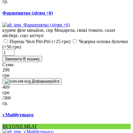
гр.
Фаршенятко (дітям +6)
куряче філе міньйон, сир Моцарела, свіжі томати, салат
айсберг, соус кетчуп
Перець Чилі Piri-Piri (+25 грн)
Чедерна основа булочки
(+50 грн)
Замовити
В кошику
Сума:
299
грн
Дофаршируйся
469
грн
/
360
гр.
з Майбутнього
BEYOND MEAT