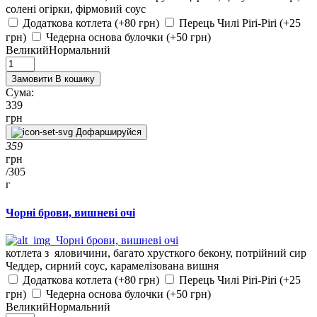
солені огірки, фірмовий соус
Додаткова котлета (+80 грн)
Перець Чилі Piri-Piri (+25
грн)
Чедерна основа булочки (+50 грн)
Великий
Нормальний
Замовити
В кошику
Сума:
339
грн
Дофаршируйся
359
грн
/
305
г
Чорні брови, вишневі очі
котлета з яловичини, багато хрусткого бекону, потрійний сир
Чеддер, сирний соус, карамелізована вишня
Додаткова котлета (+80 грн)
Перець Чилі Piri-Piri (+25
грн)
Чедерна основа булочки (+50 грн)
Великий
Нормальний