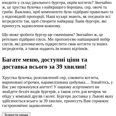
входити у склад ідеального бургера, окрім котлети? Звичайно
ж, це хрустка булочка з найкращого борошна, сир, овочі та
гриби. Важливо, щоб компоненти були підібрані правильно та
у відповідній пропорції. Наші кухарі знають, як поєднати всі
інгредієнти так, щоб створити найкращі Львів бургери, які
принесуть задоволення кожному.
Що може зробити бургер ще смачнішим? Звичайно ж, це
ретельно підібрані соуси. Ми пропонуємо найширший вибір
соусів, які допомагають підкреслити смак котлети та інших
інгредієнтів, а також надають їм нових відтінків.
Багате меню, доступні ціни та
доставка всього за 39 хвилин!
Хрустка булочка, розплавлений сир, соковита котлета,
мариновані огірочки, карамелізована цибулька… Зізнайтесь, у
Вас уже прокинувся апетит! У нашому асортименті ви
знайдете безліч видів бургерів, а також сети для вечірок чи
обіду у компанії друзів і колег. Бургери доставка у Львові яких
здійснюється всього за 39 хвилин, принесуть Вам справжнє
гастрономічне задоволення!.
Згорнути назад