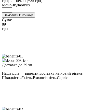
грн)
Бекон (+25 грн)
МоноЧіз
ДаблЧіз
Замовити
В кошику
Сума:
89
грн
Доставка до 39 хв
Наша ціль — вивести доставку на новий рівень
Швидкість.Якість.Екологічність.Сервіс