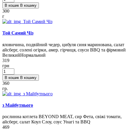
В кошик
В кошику
300
г
Той Самий Чіз
яловичина, подвійний чедер, цибуля синя маринована, салат
айсберг, солені огірки, амер. гірчиця, соуси BBQ та фірмовий
Великий
Нормальний
319
грн
В кошик
В кошику
360
гр.
з Майбутнього
рослинна котлета BEYOND MEAT, сир Фета, свіжі томати,
айсберг, салат Коул Слоу, соус Унагі та BBQ
469