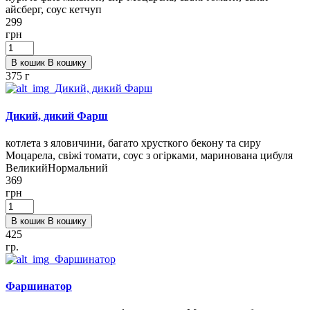
айсберг, соус кетчуп
299
грн
В кошик
В кошику
375 г
Дикий, дикий Фарш
котлета з яловичини, багато хрусткого бекону та сиру
Моцарела, свіжі томати, соус з огірками, маринована цибуля
Великий
Нормальний
369
грн
В кошик
В кошику
425
гр.
Фаршинатор