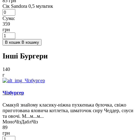
85 грн
Сік Sandora 0,5 мультик
Сума:
359
грн
В кошик
В кошику
Інші Бургери
140
г
Чізбургер
Смакуй знайому класику-ніжна пухкенька булочка, свіжо
приготована яловича котлетка, шматочок сиру Чеддер, соуси
та овочі. М...м...м...
МоноЧіз
ДаблЧіз
89
грн