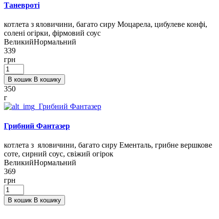
Таневроті
котлета з яловичини, багато сиру Моцарела, цибулеве конфі,
солені огірки, фірмовий соус
Великий
Нормальний
339
грн
В кошик
В кошику
350
г
Грибний Фантазер
котлета з яловичини, багато сиру Ементаль, грибне вершкове
соте, сирний соус, свіжий огірок
Великий
Нормальний
369
грн
В кошик
В кошику