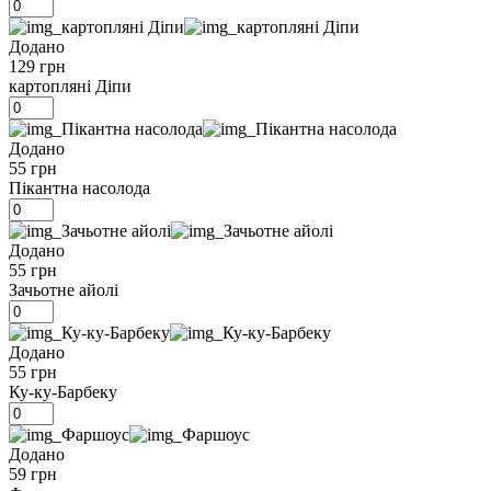
Додано
129 грн
картопляні Діпи
Додано
55 грн
Пікантна насолода
Додано
55 грн
Зачьотне айолі
Додано
55 грн
Ку-ку-Барбеку
Додано
59 грн