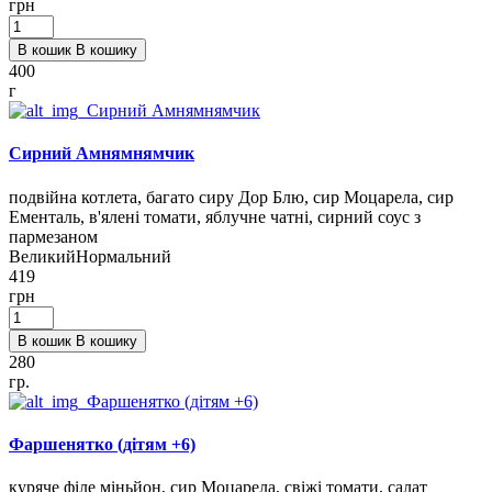
грн
В кошик
В кошику
400
г
Сирний Амнямнямчик
подвійна котлета, багато сиру Дор Блю, сир Моцарела, сир
Ементаль, в'ялені томати, яблучне чатні, сирний соус з
пармезаном
Великий
Нормальний
419
грн
В кошик
В кошику
280
гр.
Фаршенятко (дітям +6)
куряче філе міньйон, сир Моцарела, свіжі томати, салат