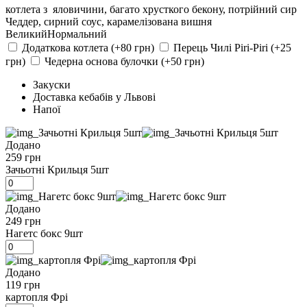
котлета з яловичини, багато хрусткого бекону, потрійний сир
Чеддер, сирний соус, карамелізована вишня
Великий
Нормальний
Додаткова котлета (+80 грн)
Перець Чилі Piri-Piri (+25
грн)
Чедерна основа булочки (+50 грн)
Закуски
Доставка кебабів у Львові
Напої
Додано
259 грн
Зачьотні Крильця 5шт
Додано
249 грн
Нагетс бокс 9шт
Додано
119 грн
картопля Фрі