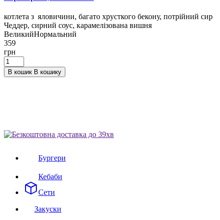
котлета з яловичини, багато хрусткого бекону, потрійний сир
Чеддер, сирний соус, карамелізована вишня
Великий
Нормальний
359
грн
В кошик
В кошику
Бургери
Кебаби
Сети
Закуски