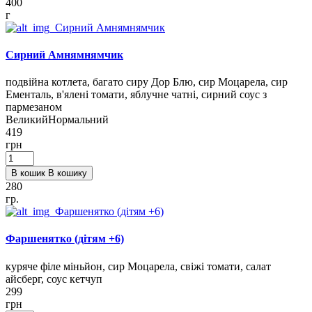
400
г
Сирний Амнямнямчик
подвійна котлета, багато сиру Дор Блю, сир Моцарела, сир
Ементаль, в'ялені томати, яблучне чатні, сирний соус з
пармезаном
Великий
Нормальний
419
грн
В кошик
В кошику
280
гр.
Фаршенятко (дітям +6)
куряче філе міньйон, сир Моцарела, свіжі томати, салат
айсберг, соус кетчуп
299
грн