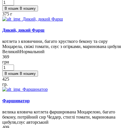
В кошик
В кошику
375 г
Дикий, дикий Фарш
котлета з яловичини, багато хрусткого бекону та сиру
Моцарела, свіжі томати, соус з огірками, маринована цибуля
Великий
Нормальний
369
грн
В кошик
В кошику
425
гр.
Фаршинатор
велика яловича котлета фарширована Моцарелою, багато
бекону, потрійний сир Чеддер, стиглі томати, маринована
цибуля,соус авторський
409