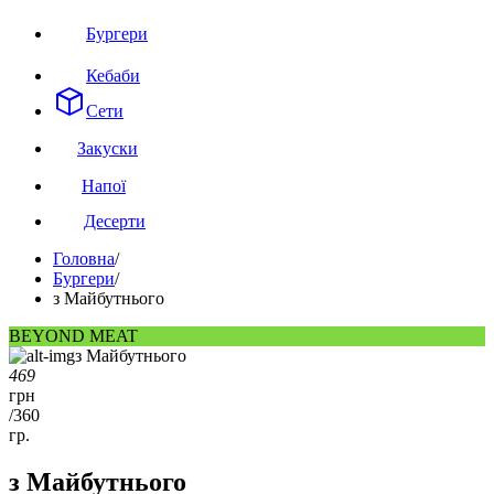
Бургери
Кебаби
Сети
Закуски
Напої
Десерти
Головна
/
Бургери
/
з Майбутнього
BEYOND MEAT
469
грн
/
360
гр.
з Майбутнього