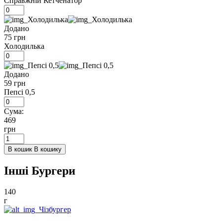
Справжній Кетченатор
Додано
75 грн
Холодилька
Додано
59 грн
Пепсі 0,5
Сума:
469
грн
В кошик
В кошику
Інші Бургери
140
г