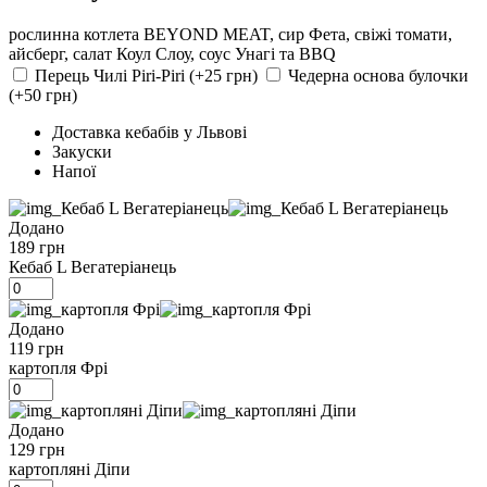
рослинна котлета BEYOND MEAT, сир Фета, свіжі томати,
айсберг, салат Коул Слоу, соус Унагі та BBQ
Перець Чилі Piri-Piri (+25 грн)
Чедерна основа булочки
(+50 грн)
Доставка кебабів у Львові
Закуски
Напої
Додано
189 грн
Кебаб L Вегатеріанець
Додано
119 грн
картопля Фрі
Додано
129 грн
картопляні Діпи