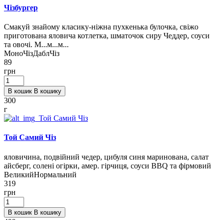
Чізбургер
Смакуй знайому класику-ніжна пухкенька булочка, свіжо
приготована яловича котлетка, шматочок сиру Чеддер, соуси
та овочі. М...м...м...
МоноЧіз
ДаблЧіз
89
грн
В кошик
В кошику
300
г
Той Самий Чіз
яловичина, подвійний чедер, цибуля синя маринована, салат
айсберг, солені огірки, амер. гірчиця, соуси BBQ та фірмовий
Великий
Нормальний
319
грн
В кошик
В кошику