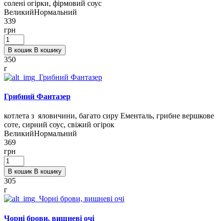
солені огірки, фірмовий соус
Великий
Нормальний
339
грн
В кошик
В кошику
350
г
Грибний Фантазер
котлета з яловичини, багато сиру Ементаль, грибне вершкове
соте, сирний соус, свіжий огірок
Великий
Нормальний
369
грн
В кошик
В кошику
305
г
Чорні брови, вишневі очі