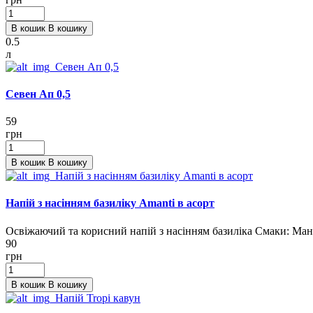
В кошик
В кошику
0.5
л
Севен Ап 0,5
59
грн
В кошик
В кошику
Напій з насінням базиліку Amanti в асорт
Освіжаючий та корисний напій з насінням базиліка Смаки: Ма
90
грн
В кошик
В кошику