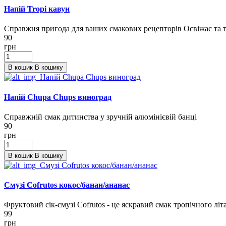
Напій Tropi кавун
Справжня пригода для ваших смакових рецепторів Освіжає та то
90
грн
В кошик
В кошику
Напій Chupa Chups виноград
Справжній смак дитинства у зручній алюмінієвій банці
90
грн
В кошик
В кошику
Смузі Cofrutos кокос/банан/ананас
Фруктовий сік-смузі Cofrutos - це яскравий смак тропічного літа
99
грн