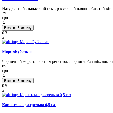
Натуральний ананасовий нектар в скляній пляшці, багатий ві
79
грн
В кошик
В кошику
0.3
л
Морс «Бубочки»
Чорничний морс за власним рецептом: чорниця, базилік, лимон
85
грн
В кошик
В кошику
0.5
л
Карпатська джерельна 0,5 газ