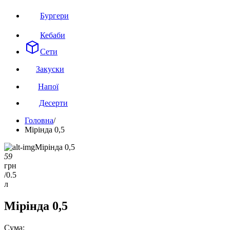
Бургери
Кебаби
Сети
Закуски
Напої
Десерти
Головна
/
Мірінда 0,5
59
грн
/
0.5
л
Мірінда 0,5
Сума: