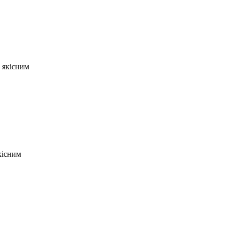
 якісним
кісним