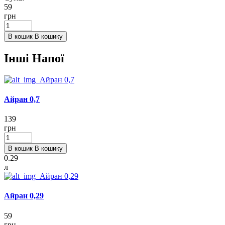
59
грн
В кошик
В кошику
Інші Напої
Айран 0,7
139
грн
В кошик
В кошику
0.29
л
Айран 0,29
59
грн