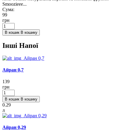
Smoozieee...
Сума:
99
грн
В кошик
В кошику
Інші Напої
Айран 0,7
139
грн
В кошик
В кошику
0.29
л
Айран 0,29