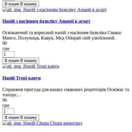
В кошик
В кошику
Напій з насінням базиліку Amanti в асорт
Освіжаючий та корисний напій з насінням базиліка Смаки:
Манго, Полуниця, Кавун, Мед Обирай свій улюблений.
90
грн
В кошик
В кошику
Напій Tropi кавун
Справжня пригода для ваших смакових рецепторів Освіжає та
тонізує...
90
грн
В кошик
В кошику