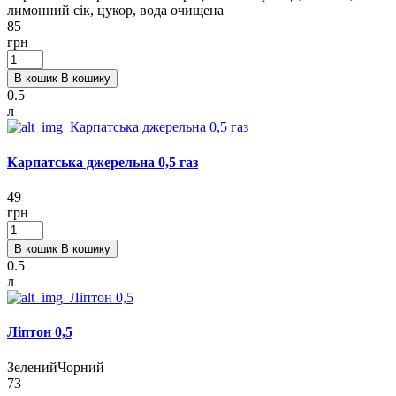
лимонний сік, цукор, вода очищена
85
грн
В кошик
В кошику
0.5
л
Карпатська джерельна 0,5 газ
49
грн
В кошик
В кошику
0.5
л
Ліптон 0,5
Зелений
Чорний
73