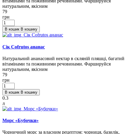
вітамінами та поживними речовинами. Фаршируйся
натуральним, якісним
79
грн
В кошик
В кошику
Сік Cofrutos ананас
Натуральний ананасовий нектар в скляній пляшці, багатий
вітамінами та поживними речовинами. Фаршируйся
натуральним, якісним
79
грн
В кошик
В кошику
0.3
л
Морс «Бубочки»
Чорничний морс за власним рецептом: чорниця, базилік,