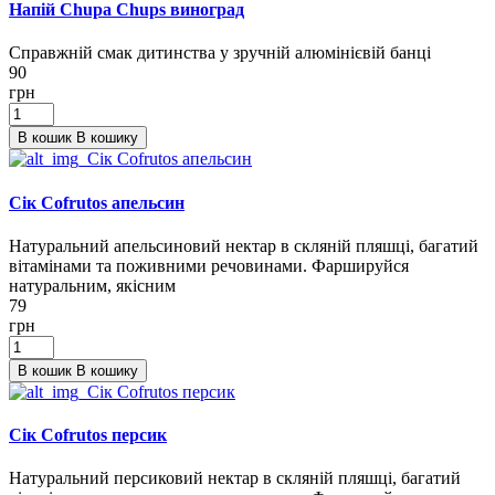
Напій Chupa Chups виноград
Справжній смак дитинства у зручній алюмінієвій банці
90
грн
В кошик
В кошику
Сік Cofrutos апельсин
Натуральний апельсиновий нектар в скляній пляшці, багатий
вітамінами та поживними речовинами. Фаршируйся
натуральним, якісним
79
грн
В кошик
В кошику
Сік Cofrutos персик
Натуральний персиковий нектар в скляній пляшці, багатий