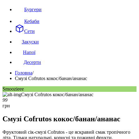
Бургери
Кебаби
Сети
Закуски
Напої
Десерти
Головна
/
Смузі Cofrutos кокос/банан/ананас
Smoozieee
99
грн
Смузі Cofrutos кокос/банан/ананас
Фруктовий сік-смузі Cofrutos - це яскравий смак тропічного
літа. Тільки натуральні, корисні та поживні фрукти.