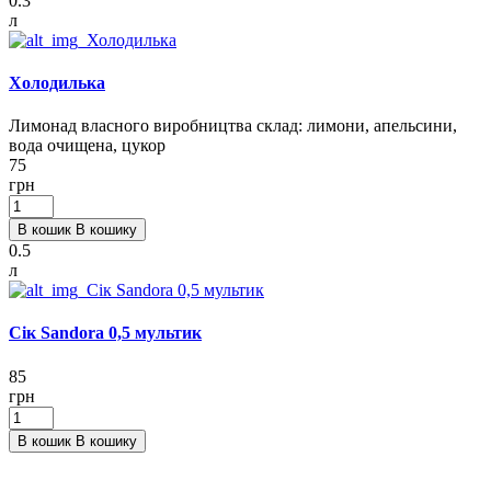
0.3
л
Холодилька
Лимонад власного виробництва склад: лимони, апельсини,
вода очищена, цукор
75
грн
В кошик
В кошику
0.5
л
Сік Sandora 0,5 мультик
85
грн
В кошик
В кошику